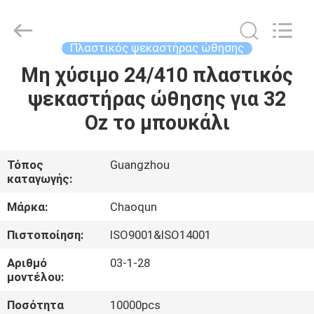
αντλία
λοσιόν
προμηθευτής.
Copyright
©
Πλαστικός ψεκαστήρας ώθησης
2021
-
2025
Μη χύσιμο 24/410 πλαστικός
ΣΠΊΤΙ
Guangzhou
Chaoqun
ψεκαστήρας ώθησης για 32
Plastic
Industry
Co.,
ΠΡΟΪΌΝΤΑ
Oz το μπουκάλι
Ltd..
All
Rights
Reserved.
ΠΕΡΊΠΟΥ
Τόπος
Guangzhou
καταγωγής:
ΕΜΕΊΣ
Μάρκα:
Chaoqun
ΓΎΡΟΣ
Πιστοποίηση:
ISO9001&ISO14001
ΕΡΓΟΣΤΑΣΊΩΝ
Αριθμό
03-1-28
μοντέλου:
ΠΟΙΟΤΙΚΌΣ
Ποσότητα
10000pcs