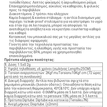
τοποθετήσεις: Λεπτός ψεκασμός ή αεριωθούμενο ρεύμα.
Επαναχρησιμοποιήσιμος, εύκολος να καθαρίσει, & φιλικός
προς το περιβάλλον.
Διακοπτόμενα. 2 τρόποι που ελέγχουν.
Καμία διαρροή & κανένα στάλαγμα - η αντλία διανομέων μας
περιέχει τα leak-proof στολίσματα για να αποτρέψει το υγρό
και όταν όχι σε λειτουργία, μπορεί να αποφύγει τα
ανεπιθύμητα απόβλητα και να κρατήσει countertop καθαρό
και καθαρό.
Κατασκευή του μπουκαλιού σας με τις μεγάλες αντλίες για
τις διάφορες εφαρμογές.
Γίνοντη από την τεχνολογία προστασίας του
περιβάλλοντος, η ελεύθερη, υγιής και προστασία του
περιβάλλοντος BPA, μπορεί να χρησιμοποιηθεί
επανειλημμένα.
Πρότυπα ελέγχου ποσότητας:
1.
Δόση: 1.5±0.2g
2. Υψηλή τηλεθέαση: ≤6 χρόνοι (σωλήνας Length≤25CM)
3. Torsion ενεργοποιητών: 2Kgf.m≤Torsion≤10Kgf.cm (72 ώρες
μετά από τη συνέλευση)
4. Δοκιμή διαρροής: Αντλία που βιδώνεται σφιχτά στο
γεμισμένο μπουκάλι (λοσιόν ύδατος). Οποιαδήποτε θέση κάτω
από την κανονική θερμοκρασία, 43℃&10℃. Δεν υπάρχει καμία
διαρροή κάτω υπό κενό -0.06MPa μέσα σε 5 λεπτά. Δεν υπάρχει
καμία διαρροή κάτω από το perssure 10N, μέσα σε 3-5 λεπτά.
5. Πρότυπα Diptube: Diptube και κατοικία (Tensile≥7N)
6. Ανοχή μήκους Disptube: (±2mm)