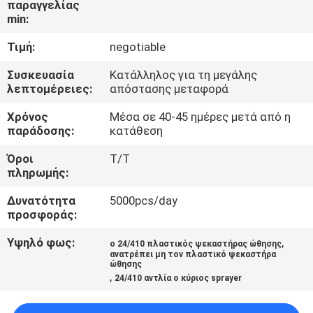
παραγγελίας
ΈΛΕΓΧΟΣ
min:
Τιμή:
negotiable
ΜΑΣ
ΕΛΆΤΕ
Συσκευασία
Κατάλληλος για τη μεγάλης
λεπτομέρειες:
απόστασης μεταφορά
ΣΕ
Χρόνος
Μέσα σε 40-45 ημέρες μετά από η
ΕΠΑΦΉ
παράδοσης:
κατάθεση
ΜΕ
Όροι
T/T
πληρωμής:
ΕΙΔΉΣΕΙΣ
Δυνατότητα
5000pcs/day
προσφοράς:
ΠΕΡΙΠΤΏΣΕΙΣ
Υψηλό φως:
,
ο 24/410 πλαστικός ψεκαστήρας ώθησης
ανατρέπει μη τον πλαστικό ψεκαστήρα
ώθησης
,
SITEMAP
24/410 αντλία ο κύριος sprayer