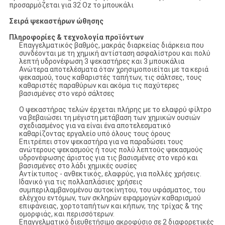
προσαρμόζεται για 32 Oz το μπουκάλι
Σειρά ψεκαστήρων ώθησης
Πληροφορίες & τεχνολογία προϊόντων
Επαγγελματικός βαθμός, μακράς διαρκείας διάρκεια που
συνδέονται με τη χημική αντίσταση ασφαλίστρου και πολύ
λεπτή υδρονέφωση 3 ψεκαστήρες και 3 μπουκάλια
Ανώτερα αποτελέσματα όταν χρησιμοποιείται με τα κεριά
ψεκασμού, τους καθαριστές ταπήτων, τις σάλτσες, τους
καθαριστές παραθύρων και ακόμα τις παχύτερες
βασισμένες στο νερό σάλτσες
Ο ψεκαστήρας τελών έρχεται πλήρης με το ελαφρύ φίλτρο
να βεβαιώσει τη μέγιστη μετάβαση των χημικών ουσιών
σχεδιασμένος για να είναι ένα αποτελεσματικό
καθαρίζοντας εργαλείο υπό όλους τους όρους
Επιτρέπει στον ψεκαστήρα για να παραδώσει τους
ανώτερους ψεκασμούς ή τους πολύ λεπτούς ψεκασμούς
υδρονέφωσης άριστος για τις βασισμένες στο νερό και
βασισμένες στο λάδι χημικές ουσίες
Αντίκτυπος - ανθεκτικός, ελαφρύς, για πολλές χρήσεις.
Ιδανικό για τις πολλαπλάσιες χρήσεις
συμπεριλαμβανομένου αυτοκίνητου, του υφάσματος, του
ελέγχου εντόμων, των σκληρών εφαρμογών καθαρισμού
επιφάνειας, χορτοταπήτων και κήπων, της τρίχας & της
ομορφιάς, και περισσότερων.
Επαγγελματικό διευθετήσιμο ακροφύσιο σε 2 διαφορετικές