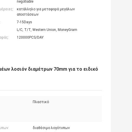
negotiable
μέρειες:
κατάλληλο για μεταφορά μεγάλων
αποστάσεων
:
7-15Days
L/C, T/T, Western Union, MoneyGram
οράς:
120000PCS/DAY
μέων λοσιόν διαμέτρων 70mm για το ειδικό
Πλαστικό
υπων:
διαθέσιμο λογότυπων