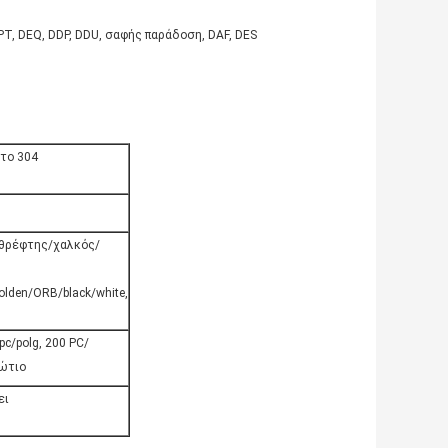
CPT, DEQ, DDP, DDU, σαφής παράδοση, DAF, DES
το 304
θρέφτης/χαλκός/
lden/ORB/black/white,
pc/polg, 200 PC/
ώτιο
ει