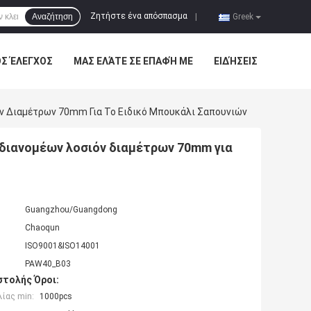
Ζητήστε ένα απόσπασμα
Αναζήτηση
|
Greek
ΌΣ ΈΛΕΓΧΟΣ
ΜΑΣ ΕΛΆΤΕ ΣΕ ΕΠΑΦΉ ΜΕ
ΕΙΔΉΣΕΙΣ
όν Διαμέτρων 70mm Για Το Ειδικό Μπουκάλι Σαπουνιών
 διανομέων λοσιόν διαμέτρων 70mm για
Guangzhou/Guangdong
Chaoqun
ISO9001&ISO14001
PAW40_B03
τολής Όροι:
ίας min:
1000pcs