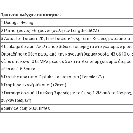
Πρότυπα ελέγχου ποσότητας:
1.Dosage: 4±0.5g
2.Prime χρόνος: ≤6 χρόνοι (σωλήνας Length≤25CM)
3.Actuator Torsion: 2Kgf.m≤Torsion≤10Kgf.cm (72 ώρες μετά από τη
4.Leakage δοκιμή: Αντλία που βιδώνεται σφιχτά στο γεμισμένο μπου
Οποιαδήποτε θέση κάτω από την κανονική θερμοκρασία, 43℃&10℃. Δ
κάτω υπό κενό -0.06MPa μέσα σε 5 λεπτά. Δεν υπάρχει καμία διαρρο
μέσα σε 3-5 λεπτά.
5.Diptube πρότυπα: Diptube και κατοικία (Tensile≥7N)
6.Disptube ανοχή μήκους: (±2mm)
7.Damage δοκιμή: Η πτώση 3 φορές με το ύψος 1.2M από το έδαφος,
συγκεντρωμένη.
8.Service ζωή: 2000times.