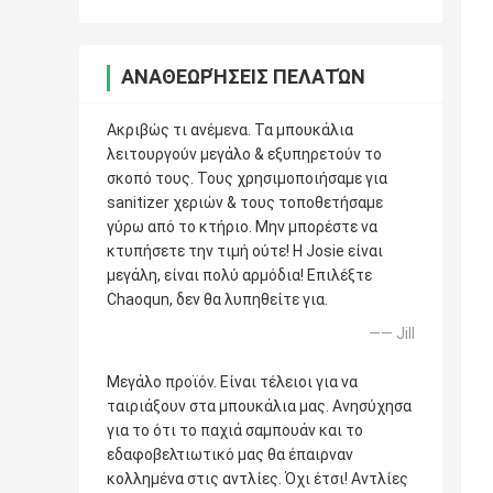
ΑΝΑΘΕΩΡΉΣΕΙΣ ΠΕΛΑΤΏΝ
Ακριβώς τι ανέμενα. Τα μπουκάλια
λειτουργούν μεγάλο & εξυπηρετούν το
σκοπό τους. Τους χρησιμοποιήσαμε για
sanitizer χεριών & τους τοποθετήσαμε
γύρω από το κτήριο. Μην μπορέστε να
κτυπήσετε την τιμή ούτε! Η Josie είναι
μεγάλη, είναι πολύ αρμόδια! Επιλέξτε
Chaoqun, δεν θα λυπηθείτε για.
—— Jill
Μεγάλο προϊόν. Είναι τέλειοι για να
ταιριάξουν στα μπουκάλια μας. Ανησύχησα
για το ότι το παχιά σαμπουάν και το
εδαφοβελτιωτικό μας θα έπαιρναν
κολλημένα στις αντλίες. Όχι έτσι! Αντλίες