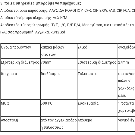
3. 
ποιες υπηρεσίες μπορούμε να παρέχουμε;
Αποδεκτοί όροι παράδοσης: ΑΛΥΣΊΔΑ ΡΟΛΟΓΙΟΎ, CFR, CIF, EXW, FAS, CIP, FCA, 
Αποδεκτό νόμισμα πληρωμής: Δολ ΗΠΑ
Αποδεκτός τύπος πληρωμής: T/T, L/C, D/P D/A, MoneyGram, πιστωτική κάρτα
Γλώσσα προφορική: Αγγλικά, κινεζικά
Όνομα προϊόντων
καπάκι βάζων
Υλικό
ανοξείδω
κτιστών
Εξωτερική διάμετρος
70mm
Εσωτερική διάμετρος
27mm
δείγματα
διαθέσιμος
Τελειώστε
σατέν/κα
παλαιοί
χαλκός/go
κ.λπ.
MOQ
500 PC
Συσκευασία
1 τσάντα 
χαρτοκιβ
Αποστολή
από τον αγγελιαφόρο
Απόθεμα
γενικά έχ
ή θαλασσίως