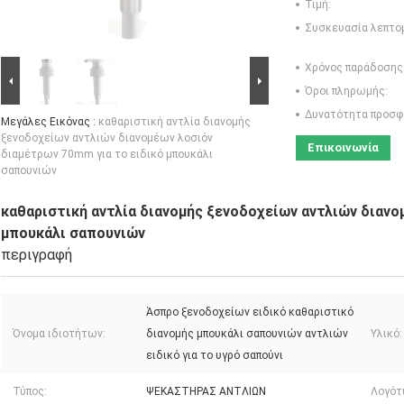
Τιμή:
Συσκευασία λεπτο
Χρόνος παράδοσης
Όροι πληρωμής:
Δυνατότητα προσφ
Μεγάλες Εικόνας :
καθαριστική αντλία διανομής
ξενοδοχείων αντλιών διανομέων λοσιόν
Επικοινωνία
διαμέτρων 70mm για το ειδικό μπουκάλι
σαπουνιών
καθαριστική αντλία διανομής ξενοδοχείων αντλιών διανο
μπουκάλι σαπουνιών
περιγραφή
Άσπρο ξενοδοχείων ειδικό καθαριστικό
Όνομα ιδιοτήτων:
διανομής μπουκάλι σαπουνιών αντλιών
Υλικό:
ειδικό για το υγρό σαπούνι
Τύπος:
ΨΕΚΑΣΤΗΡΑΣ ΑΝΤΛΙΩΝ
Λογότ