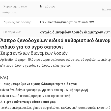
Χαρακτηριστικό
Μη χύσιμο
Διατα
γνώρισμα:
Λιμένας παράδοσης:
FOB Shenzhen/Guangzhou China&EXW
αντλία διανομέων λοσιόν διαμέτρων 70
Επισημαίνω:
Άσπρο ξενοδοχείων ειδικό καθαριστικό διανο
ειδικό για το υγρό σαπούνι
Σειρά αντλιών διανομέων λοσιόν
Apllication & χρήση: Πλύσιμο σώματος, λοσιόν σώματος, εδαφοβελτιωτικό τρί
πήκτωμα πλύσης χεριών, το πλύσιμο κ.λπ. χεριών.
FAQ
1.
πώς μπορούμε να εξασφαλίσουμε την ποιότητα;
Πάντα ένα δείγμα προπαραγωγής πριν από τη μαζική παραγωγή
Πάντα τελική επιθεώρηση πριν από την αποστολή
2. 
τι μπορείτε να αγοράσετε από μας;
το πλαστικό μπουκάλι, glasss εμφιαλώνει, καλλυντική συσκευασία, πλαστικό